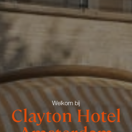
Welkom bij
Clayton Hotel