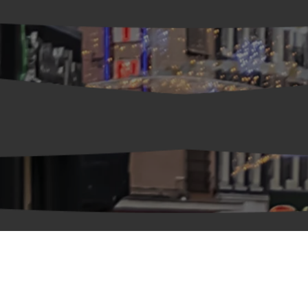
CLAYTON HOTELS
/
EXPLORE
/
AMSTERDAM
/
KALVERSTRAAT